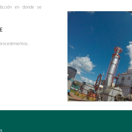
sdicción en donde se
E
procedimientos.
os