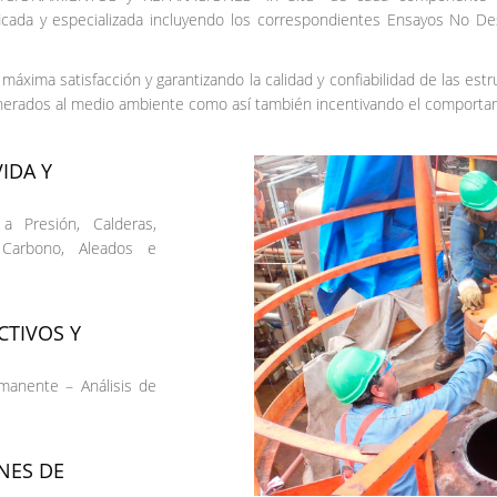
ficada y especializada incluyendo los correspondientes Ensayos No De
máxima satisfacción y garantizando la calidad y confiabilidad de las es
enerados al medio ambiente como así también incentivando el comportam
IDA Y
a Presión, Calderas,
 Carbono, Aleados e
CTIVOS Y
emanente – Análisis de
NES DE